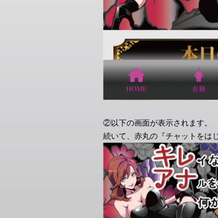
②以下の画面が表示されます。
続いて、赤丸の『チャットをは